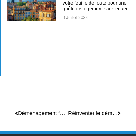
votre feuille de route pour une
quête de logement sans écueil
8 Juillet 2024
Déménagement futé à Aix-en-Provence : embrassez l’ère du sans-carton pour une transition éco-responsable et zen
Réinventer le déménagement à Aix-en-Provence sans camion : clés pour une mutation écologique et pratique