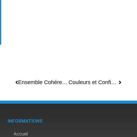
Ensemble Cohérent: Guide pour Mixer Couleurs de Peinture et Vibe dans votre Maison Ouverte
Couleurs et Confins: Guide Ultime pour Délimiter des Zones dans un Espace Ouvert avec la Peinture
INFORMATIONS
Accueil