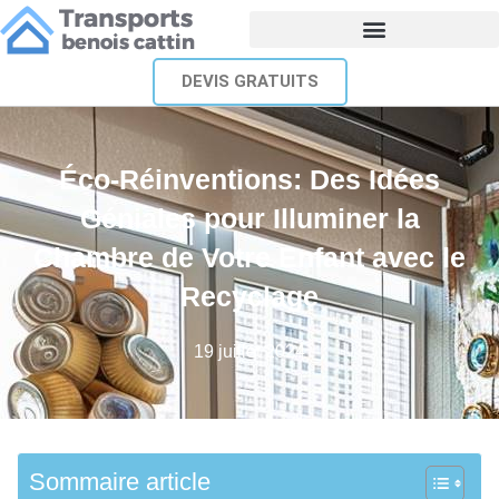
DEVIS GRATUITS
Éco-Réinventions: Des Idées
Géniales pour Illuminer la
Chambre de Votre Enfant avec le
Recyclage
19 juillet 2024
Sommaire article