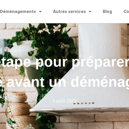
Déménagements
Autres services
Blog
Co
tape pour préparer
e avant un démén
3 août 2023